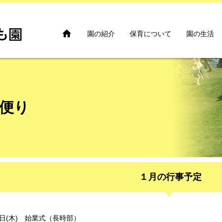

園の紹介
保育について
園の生活
便り
１月の行事予定
日(木) 始業式（長時部）