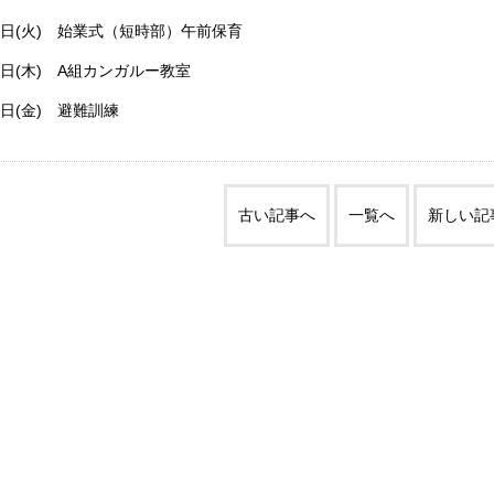
0日(火) 始業式（短時部）午前保育
9日(木) A組カンガルー教室
7日(金) 避難訓練
古い記事へ
一覧へ
新しい記