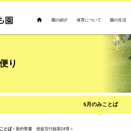

園の紹介
保育について
園の生活
便り
5月のみことば
ことば
＜新約聖書 使徒言行録第24章＞