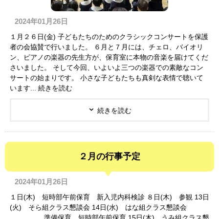
2024年01月26日
１月２６日(金) 子どもたちのためのクラシックコンサートを保護
者の会協賛で行いました。 ６月と７月には、チェロ、バイオリ
ン、ピアノの楽器の先生方が、保育室に本物の音楽を届けてくだ
さいました。 そして今回、いよいよ三つの楽器での素敵なコン
サートの始まりです。 小さな子どもたちも真剣な表情で聴いて
います... 続きを読む
続きを読む
２月の行事予定
2024年01月26日
１日(木) 短時部午前保育 新入児内科検診 ８日(木) 参観 13日
(火) そら組クラス懇談会 14日(水) はな組クラス懇談会
準備保育 短時部午前保育 15日(木) うみ組クラス懇